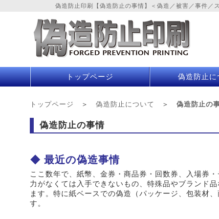
偽造防止印刷【偽造防止の事情】＜偽造／被害／事件／
トップページ
偽造防止
に
トップページ
偽造防止について
偽造防止の
偽造防止の事情
最近の偽造事情
ここ数年で、紙幣、金券・商品券・回数券、入場券・
力がなくては入手できないもの、特殊品やブランド品
ます。特に紙ベースでの偽造（パッケージ、包装材、
す。