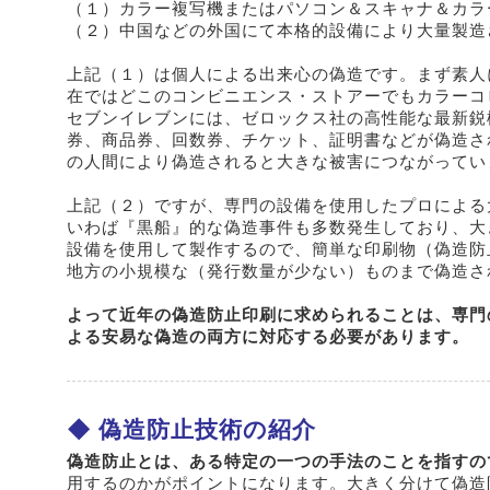
（１）カラー複写機またはパソコン＆スキャナ＆カラ
（２）中国などの外国にて本格的設備により大量製造
上記（１）は個人による出来心の偽造です。まず素人
在ではどこのコンビニエンス・ストアーでもカラーコ
セブンイレブンには、ゼロックス社の高性能な最新鋭
券、商品券、回数券、チケット、証明書などが偽造さ
の人間により偽造されると大きな被害につながってい
上記（２）ですが、専門の設備を使用したプロによる
いわば『黒船』的な偽造事件も多数発生しており、大
設備を使用して製作するので、簡単な印刷物（偽造防
地方の小規模な（発行数量が少ない）ものまで偽造さ
よって近年の偽造防止印刷に求められることは、専門
よる安易な偽造の両方に対応する必要があります。
偽造防止技術の紹介
偽造防止とは、ある特定の一つの手法のことを指すの
用するのかがポイントになります。大きく分けて偽造