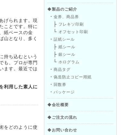
◆製品のご紹介
・
金券、商品券
あげられます。現
├
フレキソ印刷
たことです。特に
└
、紙ベースの金
オフセット印刷
ば山となり、多く
・
証紙シール
├
紙シール
├
銀シール
に持ち込むという
└
でも、プロが専門
ホログラム
います。最近では
・
商品タグ
・
偽造防止コピー用紙
・
回数券
を利用した素人に
・
パッケージ
◆会社概要
◆ご注文の流れ
術をどのように使
◆お問い合わせ