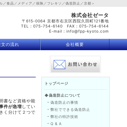
ル／食品／メディア／保険／フレキソ／偽造防止／京都＞
株式会社ゼータ
〒615-0064 京都市右京区西院久田町121番地
TEL：075-754-6140 FAX：075-754-6144
E-mail：info@fpp-kyoto.com
注文の流れ
会社概要
トップページ
◆偽造防止について
明書など資格や能
・
偽造防止の事情
事件が急増
してい
・
弊社でできる偽造防止
きく分けて２つで
・
弊社の特許技術
・
Q & A