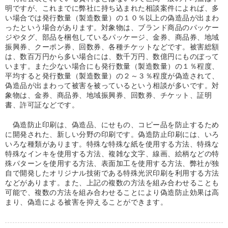
明ですが、これまでに弊社に持ち込まれた相談案件によれば、多
い場合では発行数量（製造数量）の１０％以上の偽造品が出まわ
ったという場合があります。対象物は、ブランド商品のパッケー
ジやタグ、部品を梱包しているパッケージ、金券、商品券、地域
振興券、クーポン券、回数券、各種チケットなどです。被害総額
は、数百万円から多い場合には、数千万円、数億円にものぼって
います。また少ない場合にも発行数量（製造数量）の１％程度、
平均すると発行数量（製造数量）の２～３％程度が偽造されて、
偽造品が出まわって被害を被っているという相談が多いです。対
象物は、金券、商品券、地域振興券、回数券、チケット、証明
書、許可証などです。
偽造防止印刷は、偽造品、にせもの、コピー品を防止するため
に開発された、新しい分野の印刷です。偽造防止印刷には、いろ
いろな種類があります。特殊な特殊な紙を使用する方法、特殊な
特殊なインキを使用する方法、複雑な文字、線画、絵柄などの特
殊パターンを使用する方法、表面加工を使用する方法、弊社が独
自で開発したオリジナル技術である特殊光沢印刷を利用する方法
などがあります。また、上記の複数の方法を組み合わせることも
可能で、複数の方法を組み合わせることにより偽造防止効果は高
まり、偽造による被害を抑えることができます。