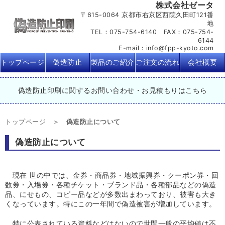
株式会社ゼータ
〒615-0064 京都市右京区西院久田町121番
地
TEL：075-754-6140 FAX：075-754-
6144
E-mail：info@fpp-kyoto.com
トップページ
偽造防止
製品のご紹介
ご注文の流れ
会社概要
偽造防止印刷に関するお問い合わせ・お見積もりはこちら
トップページ
偽造防止について
偽造防止について
現在 世の中では、金券・商品券・地域振興券・クーポン券・回
数券・入場券・各種チケット・ブランド品・各種部品などの偽造
品、にせもの、コピー品などが多数出まわっており、被害も大き
くなっています。特にこの一年間で偽造被害が増加しています。
特に公表されている資料などはないので世間一般の平均値は不